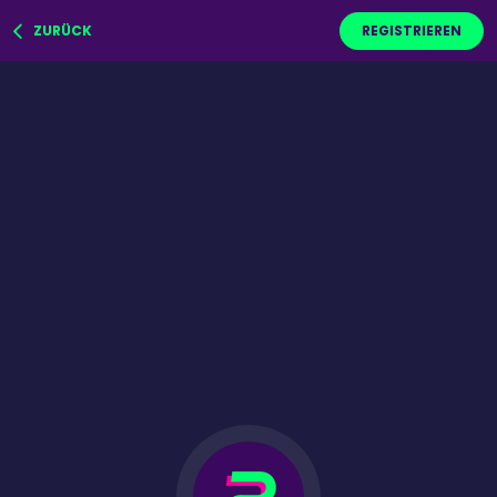
ZURÜCK
REGISTRIEREN