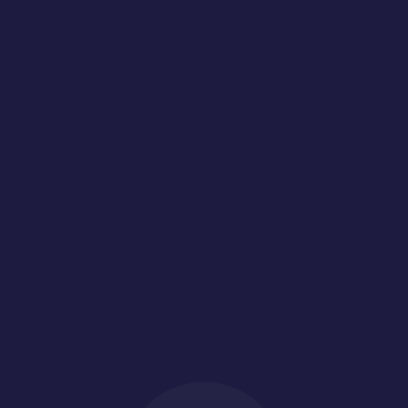
US
2. WILLKO
50%
€
BIS Z
+ 100 Freispi
LTEN
Einzelheiten