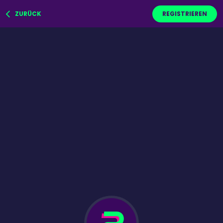
ZURÜCK
REGISTRIEREN