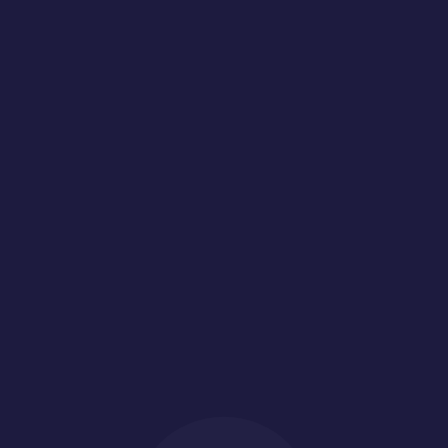
US
2. WILLKO
50%
€
BIS Z
+ 100 Freispi
LTEN
Einzelheiten