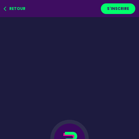
RETOUR
S`INSCRIRE