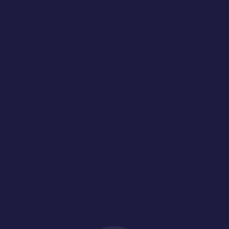
TOURNOIS