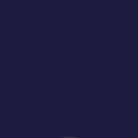
TOURNOIS