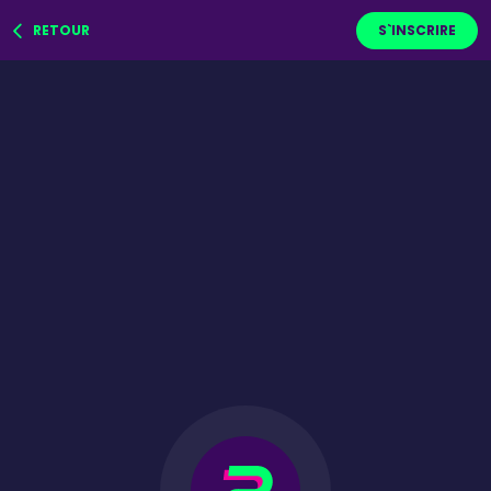
RETOUR
S`INSCRIRE