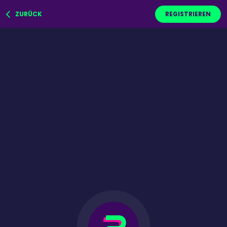
ZURÜCK
REGISTRIEREN