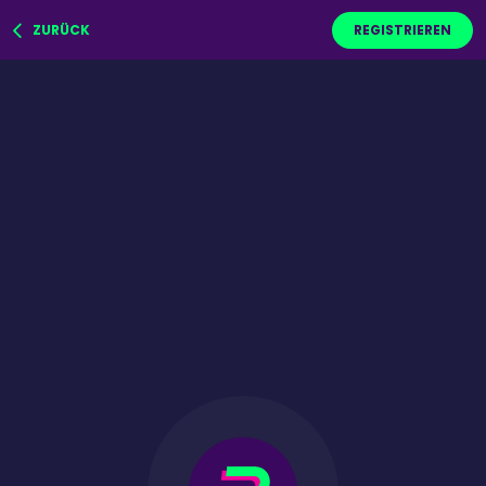
ZURÜCK
REGISTRIEREN