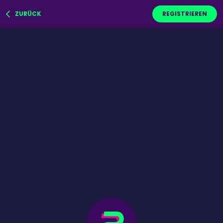
ZURÜCK
REGISTRIEREN